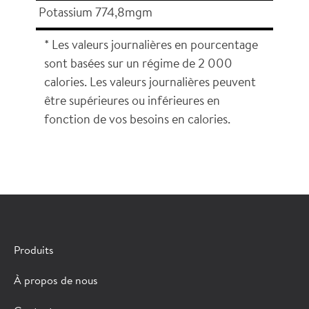
Potassium 774,8mgm
* Les valeurs journalières en pourcentage
sont basées sur un régime de 2 000
calories. Les valeurs journalières peuvent
être supérieures ou inférieures en
fonction de vos besoins en calories.
×
CONTACTER UN REPRÉSENTANT HORMEL
Produits
Remplissez le formulaire ci-dessous et nous vous
À propos de nous
mettrons en contact avec un représentant des ventes