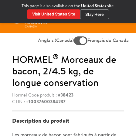
Skip
This page is also available on the
United States
site.
to
Visit United States Site
Stay Here
content
Menu
princ
Anglais (Canada)
Français du Canada
®
HORMEL
Morceaux de
bacon, 2/4.5 kg, de
longue conservation
Hormel Code produit : #
38423
GTIN : #
10037600384237
Description du produit
Les morceaux de bacon sont fabriqués à partir de