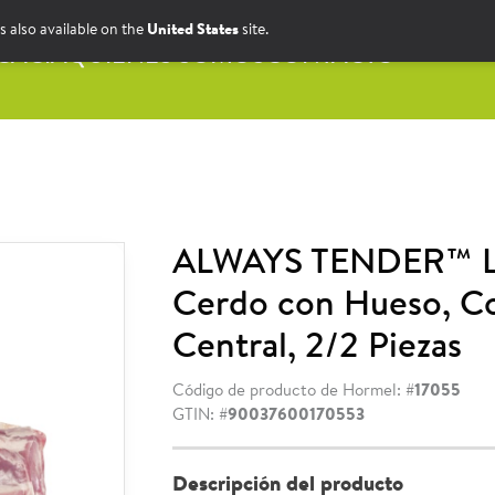
s also available on the
United States
site.
CACIA
QUIÉNES SOMOS
CONTACTO
ALWAYS TENDER™ 
Cerdo con Hueso, C
Central, 2/2 Piezas
Código de producto de Hormel: #
17055
GTIN: #
90037600170553
Descripción del producto