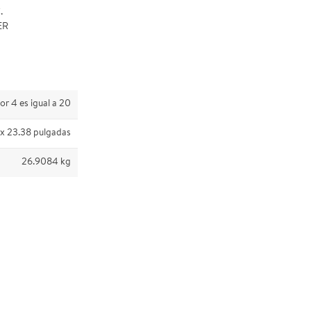
.
ER
or 4 es igual a 20
 x 23.38 pulgadas
26.9084 kg