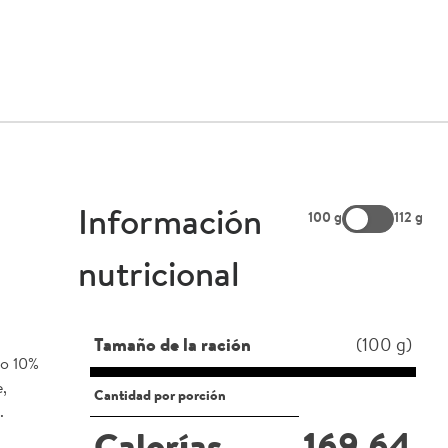
Información
100 g
112 g
nutricional
Tamaño de la ración
(100 g)
to 10%
,
Cantidad por porción
.