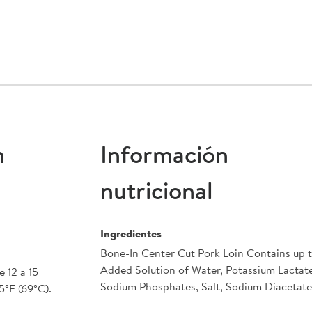
n
Información
nutricional
Ingredientes
Bone-In Center Cut Pork Loin Contains up 
Added Solution of Water, Potassium Lactate
 12 a 15
Sodium Phosphates, Salt, Sodium Diacetate
5°F (69°C).