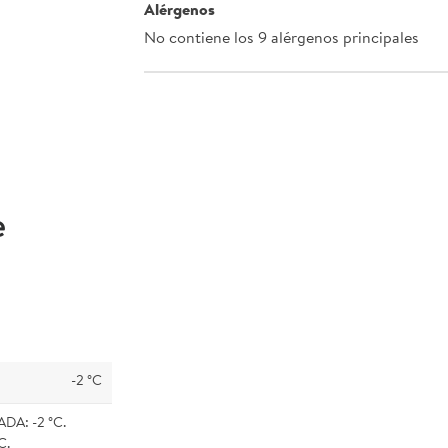
Alérgenos
No contiene los 9 alérgenos principales
e
-2 °C
A: -2 °C.
C.