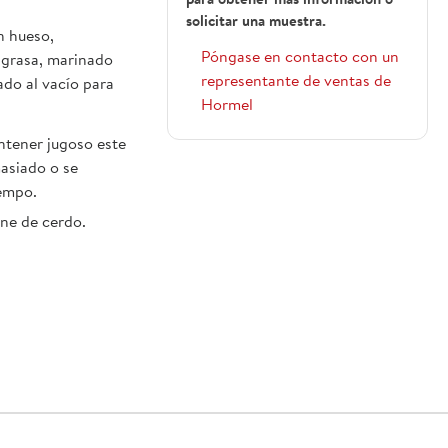
para obtener más información o
solicitar una muestra.
n hueso,
Póngase en contacto con un
 grasa, marinado
representante de ventas de
ado al vacío para
Hormel
ntener jugoso este
masiado o se
iempo.
rne de cerdo.