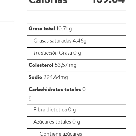
169.64
Calorías
Grasa total
10.71 g
Grasas saturadas 4.46g
Traducción
Grasa 0 g
Colesterol
53,57 mg
Sodio
294.64mg
Carbohidratos totales
0
g
Fibra dietética 0 g
Azúcares totales 0 g
Contiene azúcares