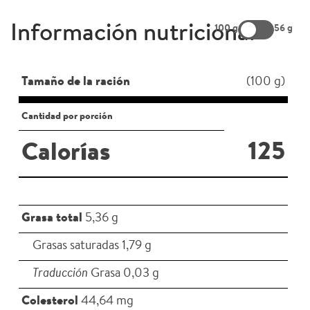
Información nutricional
100 g
56 g
Tamaño de la ración
(100 g)
Cantidad por porción
125
Calorías
Grasa total
5,36 g
Grasas saturadas 1,79 g
Traducción
Grasa 0,03 g
Colesterol
44,64 mg