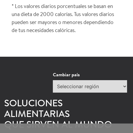
* Los valores diarios porcentuales se basan en
una dieta de 2000 calorías. Tus valores diarios
pueden ser mayores o menores dependiendo
de tus necesidades calóricas.
Cambiar país
×
S DE HORMEL
Seleccionar
región
as de Hormel Foodservice.
SOLUCIONES
ALIMENTARIAS
QUE SIRVEN AL MUNDO