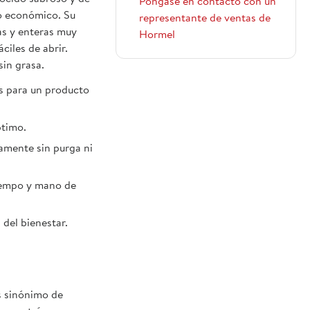
Póngase en contacto con un
io económico. Su
representante de ventas de
as y enteras muy
Hormel
ciles de abrir.
sin grasa.
s para un producto
ptimo.
amente sin purga ni
tiempo y mano de
 del bienestar.
s sinónimo de