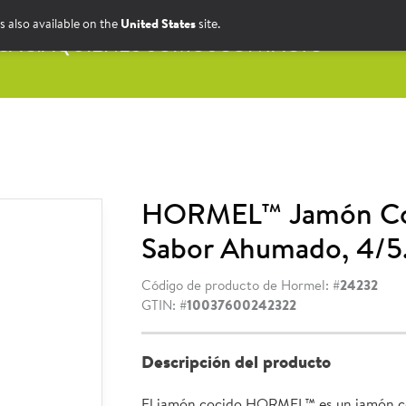
s also available on the
United States
site.
CACIA
QUIÉNES SOMOS
CONTACTO
HORMEL™ Jamón Co
Sabor Ahumado, 4/5
Código de producto de Hormel: #
24232
GTIN: #
10037600242322
Descripción del producto
El jamón cocido HORMEL™ es un jamón co