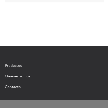
PÓNGASE EN
Productos
Rellene el siguiente for
Quiénes somos
*Campo obligatorio
Contacto
Solicitar
Protección contra bots
información
Cuéntanos algo sobre ti: