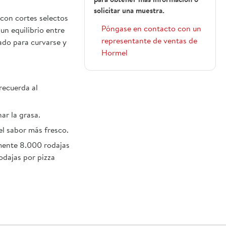
para obtener más información o
solicitar una muestra.
con cortes selectos
Póngase en contacto con un
un equilibrio entre
representante de ventas de
ñado para curvarse y
Hormel
recuerda al
ar la grasa.
el sabor más fresco.
mente 8.000 rodajas
odajas por pizza