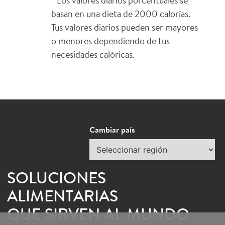
* Los valores diarios porcentuales se
basan en una dieta de 2000 calorías.
Tus valores diarios pueden ser mayores
o menores dependiendo de tus
necesidades calóricas.
Cambiar país
×
S DE HORMEL
Seleccionar
región
as de Hormel Foodservice.
SOLUCIONES
ALIMENTARIAS
QUE SIRVEN AL MUNDO