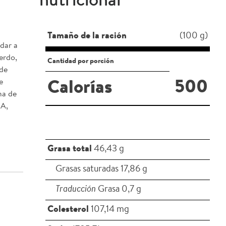
nutricional
Tamaño de la ración
(100 g)
dar a
erdo,
Cantidad por porción
 de
e
500
Calorías
na de
HA,
Grasa total
46,43 g
Grasas saturadas 17,86 g
Traducción
Grasa 0,7 g
Colesterol
107,14 mg