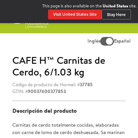
Ir
This page is also available on the
United States
site.
al
Visit United States Site
Stay Here
contenido
Menú
princ
Inglés
Español
CAFE H™ Carnitas de
Cerdo, 6/1.03 kg
Código de producto de Hormel: #
37785
GTIN: #
90037600377853
Descripción del producto
Carnitas de cerdo totalmente cocidas, elaboradas
con carne de lomo de cerdo deshuesada. Se marinan