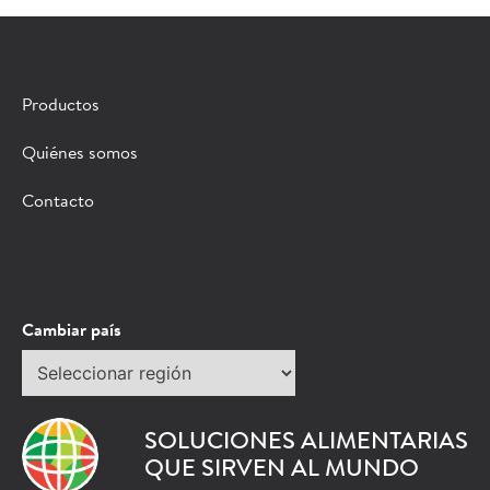
×
PÓNGASE EN CONTACTO CON UN
Productos
REPRESENTANTE DE VENTAS DE HORMEL
Quiénes somos
Rellene el siguiente formulario y le pondremos en
Contacto
contacto con un representante de ventas de Hormel
Foodservice.
*Campo obligatorio
Solicitar
Cambiar país
Protección contra bots
información
Seleccionar
Cuéntanos algo sobre ti:
región
*Nombre
SOLUCIONES ALIMENTARIAS
QUE SIRVEN AL MUNDO