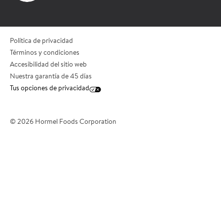
*Apellido
Política de privacidad
*Cargo/Título
Términos y condiciones
Accesibilidad del sitio web
Nuestra garantía de 45 días
Tus opciones de privacidad
*Dirección de correo electrónico
© 2026 Hormel Foods Corporation
*Número de teléfono
*Ciudad
*Estado/Provincia